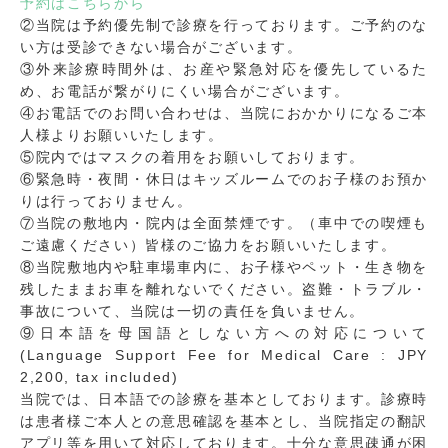
予約はこちらから
②当院は予約優先制で診療を行っております。ご予約のな
い方は受診できない場合がございます。
③外来診療時間外は、お産や緊急対応を優先しているた
め、お電話が繋がりにくい場合がございます。
④お電話でのお問い合わせは、当院におかかりになるご本
人様よりお願いいたします。
⑤院内ではマスクの着用をお願いしております。
⑥緊急時・夜間・休日はキッズルームでのお子様のお預か
りは行っておりません。
⑦当院の敷地内・院内は全面禁煙です。（車中での喫煙も
ご遠慮ください）皆様のご協力をお願いいたします。
⑧当院敷地内や駐車場車内に、お子様やペット・生き物を
残したままお車を離れないでください。盗難・トラブル・
事故について、当院は一切の責任を負いません。
⑨日本語を母国語としない方への対応について
(Language Support Fee for Medical Care : JPY
2,200, tax included)
当院では、日本語での診療を基本としております。診療時
は患者様ご本人との意思確認を基本とし、当院指定の翻訳
アプリ等を用いて対応しております。十分な意思疎通が困