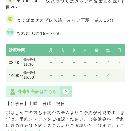
〒300-2417
茨城県つくばみらい市富士見ヶ丘1丁
目28-3
つくばエクスプレス線「みらい平駅」徒歩15分
谷和原IC約15～20分
診療時間
月
火
水
木
金
土
日
最終受付
●
●
●
●
●
／
／
08:40～
11:30
最終受付
●
●
●
●
●
／
／
14:00～
16:30
外来担当表はこちら
【休診日】土曜、日曜、祝日
①はじめての方も予約システムよりご予約が可能です。ま
ずは、予約システムをご確認ください。（各診療科・予約
日時の詳細は予約システムよりご確認いただけます。）
ご